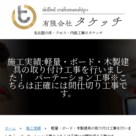
名古屋の床・クロス・内装工事のタケッチ
施工実績:軽量・ボード・木製建
具の取り付け工事を行いまし
た！ パーテーション工事※こ
ちらは正確には間仕切り工事で
す。
ホーム
»
施工実績
» 軽量・ボード・木製建具の取り付け工事を行いま