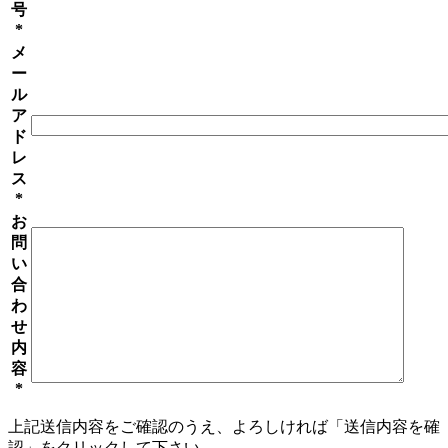
号
*
メ
ー
ル
ア
ド
レ
ス
*
お
問
い
合
わ
せ
内
容
*
上記送信内容をご確認のうえ、よろしければ「送信内容を確
認」をクリックして下さい。